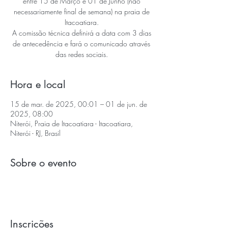
entre 15 de Março e 01 de Junho (não
necessariamente final de semana) na praia de
Itacoatiara.
A comissão técnica definirá a data com 3 dias
de antecedência e fará o comunicado através
Hora e local
15 de mar. de 2025, 00:01 – 01 de jun. de
2025, 08:00
Niterói, Praia de Itacoatiara - Itacoatiara,
Niterói - RJ, Brasil
Sobre o evento
Inscrições