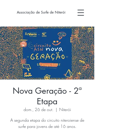
Associação de Surfe de Niterói
Nova Geração - 2ª
Etapa
dom., 26 de out.
  |  
Niterói
A segunda etapa do circuito niteroiense de
surfe para jovens de até 16 anos.