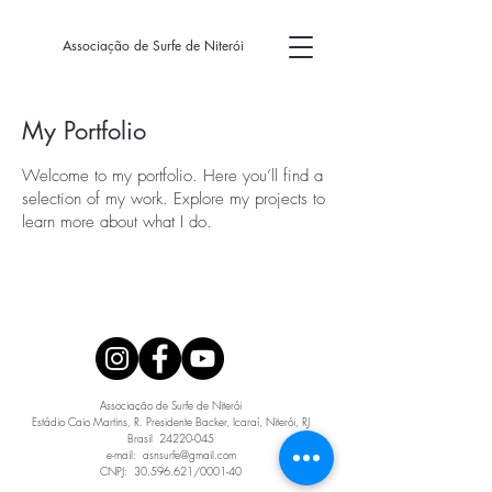
Associação de Surfe de Niterói
My Portfolio
Welcome to my portfolio. Here you’ll find a
selection of my work. Explore my projects to
learn more about what I do.
Associação de Surfe de Niterói

Estádio Caio Martins, R. Presidente Backer, Icaraí, Niterói, RJ

Brasil  24220-045

e-mail:  asnsurfe@gmail.com

CNPJ:  30.596.621/0001-40