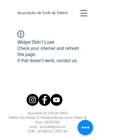
Associação de Surfe de Niterói
Widget Didn’t Load
Check your internet and refresh
this page.
If that doesn’t work, contact us.
Associação de Surfe de Niterói

Estádio Caio Martins, R. Presidente Backer, Icaraí, Niterói, RJ

Brasil  24220-045

e-mail:  asnsurfe@gmail.com

CNPJ:  30.596.621/0001-40